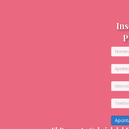
Ins
P
Apúnt