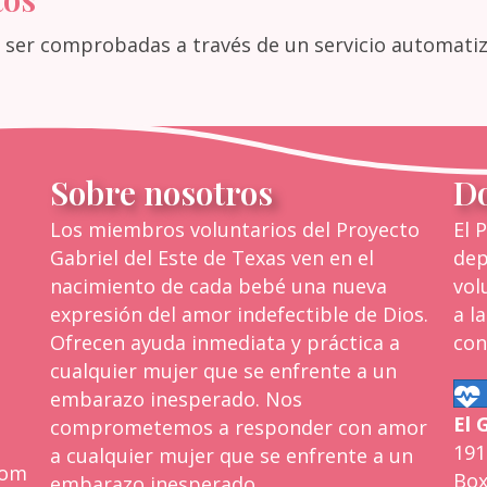
n ser comprobadas a través de un servicio automati
Sobre nosotros
D
Los miembros voluntarios del Proyecto
El 
Gabriel del Este de Texas ven en el
dep
nacimiento de cada bebé una nueva
vol
expresión del amor indefectible de Dios.
a l
Ofrecen ayuda inmediata y práctica a
con
cualquier mujer que se enfrente a un
embarazo inesperado. Nos
 Texas al 1-888-300-5112
El
G
comprometemos a responder con amor
191
a cualquier mujer que se enfrente a un
to Gabriel del Este de Texas
com
Box
embarazo inesperado.