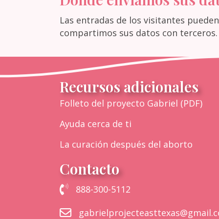
Las entradas de los visitantes puede
compartimos sus datos con terceros.
Recursos adicionales
Folleto del proyecto Gabriel (PDF)
Ayuda cerca de ti
La curación después del aborto
Contacto
Llame al Proyecto Gabriel del Este de
888-300-5112
Envíe un correo electrónico al Proyec
gabrielprojecteasttexas@gmail.