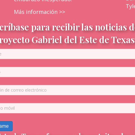
Tyl
Más información >>
críbase para recibir las noticias d
royecto Gabriel del Este de Texas
ame