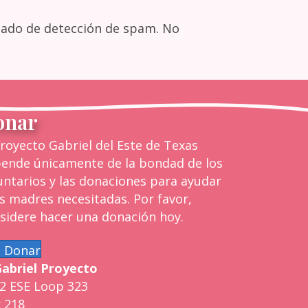
zado de detección de spam. No
onar
Proyecto Gabriel del Este de Texas
ende únicamente de la bondad de los
untarios y las donaciones para ayudar
as madres necesitadas. Por favor,
sidere hacer una donación hoy.
Donar
abriel
Proyecto
2 ESE Loop 323
 218