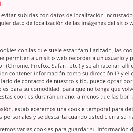
n
evitar subirlas con datos de localización incrustados 
ier dato de localización de las imágenes del sitio 
cookies con las que suele estar familiarizado, las co
permiten a un sitio web recordar a un usuario y per
r (Chrome, Firefox, Safari, etc.) y se almacenan all
den contener información como su dirección IP y el 
ormulario de contacto de nuestro sitio, puede optar p
to es para su comodidad, para que no tenga que volv
 Estas cookies durarán un año, a menos que las bor
e sesión, estableceremos una cookie temporal para d
s personales y se descarta cuando usted cierra su n
raremos varias cookies para guardar su información d